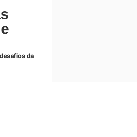
as
de
desafios da