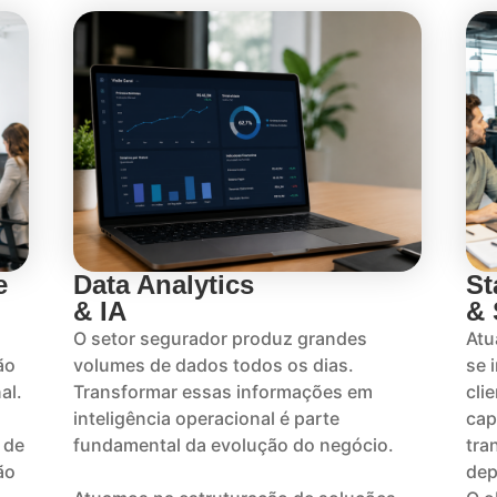
e
Data Analytics
St
& IA
&
O setor segurador produz grandes
Atu
ão
volumes de dados todos os dias.
se 
al.
Transformar essas informações em
cli
inteligência operacional é parte
cap
 de
fundamental da evolução do negócio.
tra
ão
dep