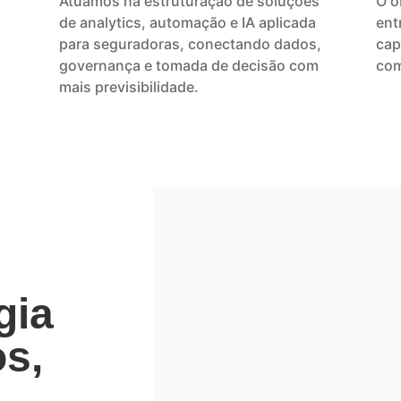
Atuamos na estruturação de soluções
O o
de analytics, automação e IA aplicada
ent
para seguradoras, conectando dados,
cap
governança e tomada de decisão com
co
mais previsibilidade.
gia
s,